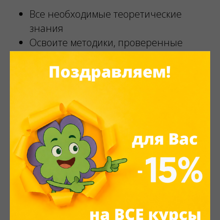
Все необходимые теоретические
знания
Освоите методики, проверенные
опытом и временем
Изучите основные алгоритмы вашей
работы
Узнаете, как правильно вести
клиентов, чтобы они возвращались к
вам вновь и вновь
Ощутите на себе современный подход
к обучению в сфере бьюти-бизнеса
Закрепите на практике полученные
вами знания
Приобретете прибыльную профессию
с возможностью работы фриланс