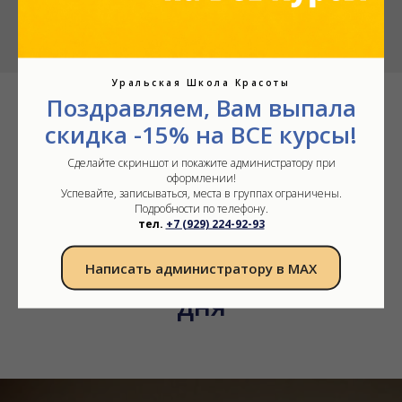
Уральская Школа Красоты
Поздравляем, Вам выпала
скидка -15% на ВСЕ курсы!
Сделайте скриншот и покажите администратору при
Для желающих быстро
оформлении!
Успевайте, записываться, места в группах ограничены.
обучиться новому, мы
Подробности по телефону.
тел.
+7 (929) 224-92-93
подготовили семинары с
программой на один-два
Написать администратору в МАХ
дня