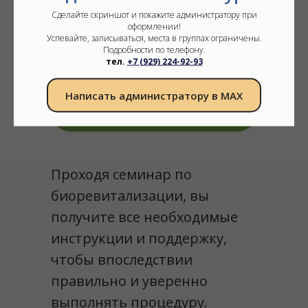
Отработаете процедуры на
Сделайте скриншот и покажите администратору при
моделях под руководством
оформлении!
опытного преподавателя
Успевайте, записываться, места в группах ограничены.
Подробности по телефону.
тел.
+7 (929) 224-92-93
Получите сертификат,
подтверждающий знания и
Написать администратору в МАХ
навыки.
Проходя семинар по
биоревитализации, вы
получите все необходимые
инструкции и поддержку,
чтобы впоследствии
правильно и уверенно
выполнять процедуру.