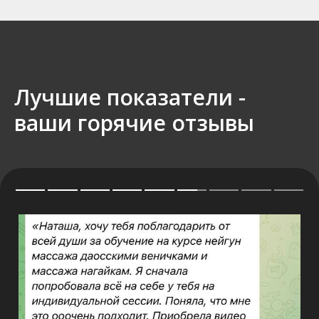
Лучшие показатели -
ваши горячие отзывы
Отзыв
⭑⭑⭑⭑⭑