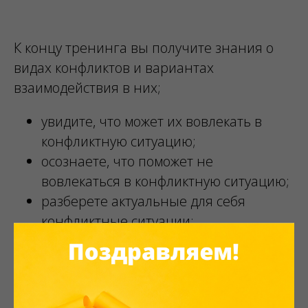
К концу тренинга вы получите знания о
видах конфликтов и вариантах
взаимодействия в них;
увидите, что может их вовлекать в
конфликтную ситуацию;
осознаете, что поможет не
вовлекаться в конфликтную ситуацию;
разберете актуальные для себя
конфликтные ситуации;
сориентируетесь в причинах
конфликтов, существующих в салонах
красоты;
разработаете оптимальную для себя