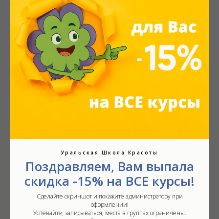
стратегию поведения в актуальной
конфликтной ситуации.
Программа семинара
Однодневный семинар 7 академических
Уральская Школа Красоты
часов
Поздравляем, Вам выпала
скидка -15% на ВСЕ курсы!
Сделайте скриншот и покажите администратору при
оформлении!
Кейсы:
Успевайте, записываться, места в группах ограничены.