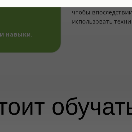
получите все необх
чтобы впоследствии
использовать техни
и навыки.
тоит обучать