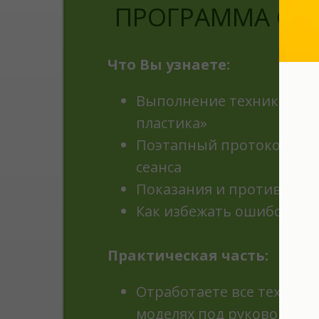
ПРОГРАММА СЕ
Что Вы узнаете:
Выполнение техники «Ма
пластика»
Поэтапный протокол пр
сеанса
Показания и противопок
Как избежать ошибок и 
Практическая часть:
Отработаете все техники
моделях под руководств