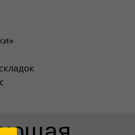
ки»
складок
с
чающая