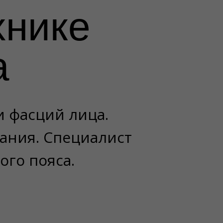
хнике
а
и фасций лица.
ания. Специалист
ого пояса.