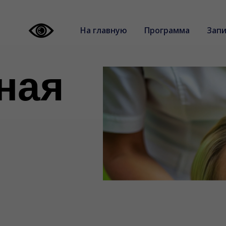
На главную
Программа
Запи
ная