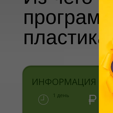
програм
пластика
ИНФОРМАЦИЯ О 
1 день
стои
14 0